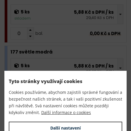
5 ks
5,88 Kč s DPH / ks
29,40 Kč s DPH
skladem
0,00 Kč s DPH
bal.
177 světle modrá
5 ks
5,88 Kč s DPH / ks
29,40 Kč s DPH
skladem
Tyto stránky využívají cookies
0,00 Kč s DPH
bal.
Cookies používáme, abychom zajistili správné fungování a
bezpečnost našich stránek, a tak i vaši pozitivní zkušenost
220 tmavě modrá
při návštěvě. Svá nastavení cookies můžete později
kdykoliv změnit.
Další informace o cookies
5 ks
5,88 Kč s DPH / ks
29,40 Kč s DPH
skladem
Další nastavení