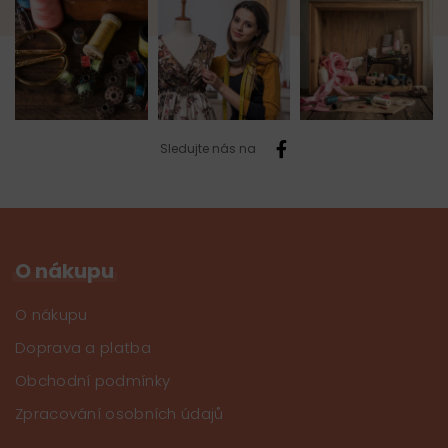
Sledujte nás na
O nákupu
O nákupu
Doprava a platba
Obchodní podmínky
Zpracování osobních údajů