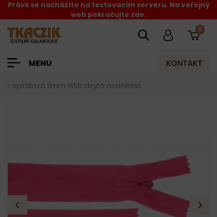
Právě se nacházíte na testovacím serveru. Na veřejný
web pokračujte zde.
0
KONTAKT
MENU
spirálová 3mm WS0 skrytá nedělitelá