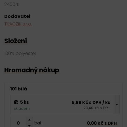
240041
Dodavatel
TKACZIK s.r.o.
Složení
100% polyester
Hromadný nákup
101 bílá
5 ks
5,88 Kč s DPH / ks
29,40 Kč s DPH
skladem
0,00 Kč s DPH
bal.