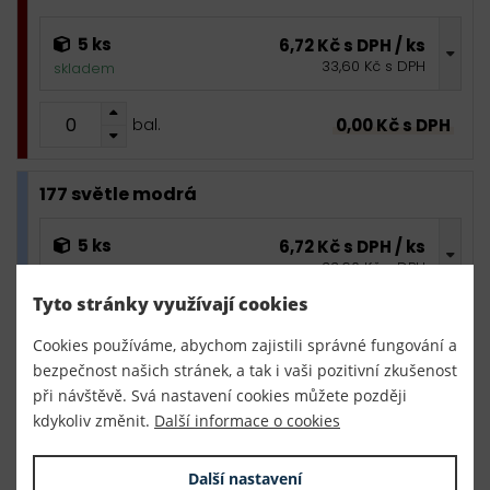
5 ks
6,72 Kč s DPH / ks
33,60 Kč s DPH
skladem
0,00 Kč s DPH
bal.
177 světle modrá
5 ks
6,72 Kč s DPH / ks
33,60 Kč s DPH
skladem
Tyto stránky využívají cookies
0,00 Kč s DPH
bal.
Cookies používáme, abychom zajistili správné fungování a
bezpečnost našich stránek, a tak i vaši pozitivní zkušenost
220 tmavě modrá
při návštěvě. Svá nastavení cookies můžete později
kdykoliv změnit.
Další informace o cookies
5 ks
6,72 Kč s DPH / ks
33,60 Kč s DPH
skladem
Další nastavení