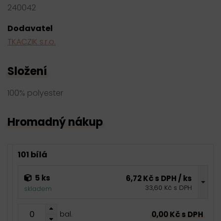
240042
Dodavatel
TKACZIK s.r.o.
Složení
100% polyester
Hromadný nákup
101 bílá
5 ks
6,72 Kč s DPH / ks
33,60 Kč s DPH
skladem
0,00 Kč s DPH
bal.