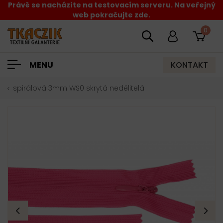
Právě se nacházíte na testovacím serveru. Na veřejný
web pokračujte zde.
0
KONTAKT
MENU
spirálová 3mm WS0 skrytá nedělitelá