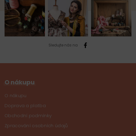
Sledujte nás na
O nákupu
O nákupu
Doprava a platba
Obchodní podmínky
Zpracování osobních údajů