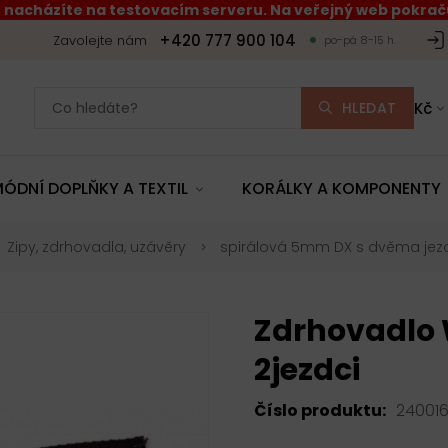
 nacházíte na testovacím serveru. Na veřejný web pokraču
+420 777 900 104
Zavolejte nám
po-pá 8-15 h.
HLEDAT
Kč
ÓDNÍ DOPLŇKY A TEXTIL
KORÁLKY A KOMPONENTY
Zipy, zdrhovadla, uzávěry
spirálová 5mm DX s dvěma jez
Zdrhovadlo 
2jezdci
Číslo produktu:
240016