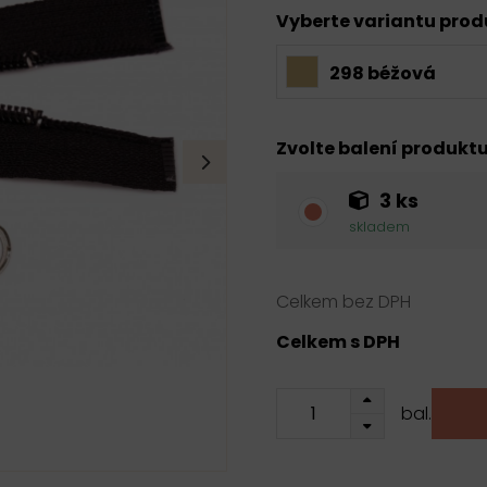
Vyberte variantu pro
298 béžová
Zvolte balení produkt
3 ks
skladem
Celkem bez DPH
Celkem s DPH
bal.