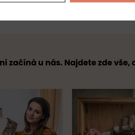
100% pol
ní začíná u nás. Najdete zde vše, 