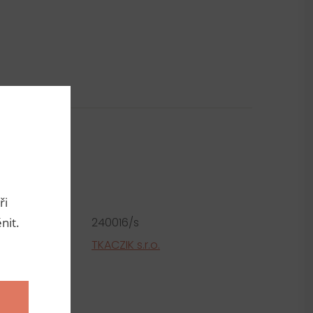
metry
ři
roduktu:
240016/s
nit.
tel
TKACZIK s.r.o.
ní