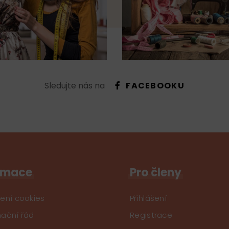
Sledujte nás na
FACEBOOKU
rmace
Pro členy
ení cookies
Přihlášení
ační řád
Registrace