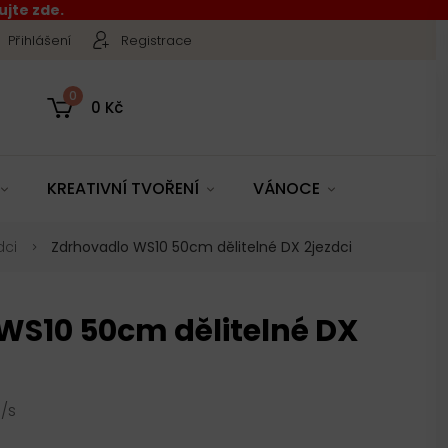
jte zde.
Přihlášení
Registrace
0
0 Kč
KREATIVNÍ TVOŘENÍ
VÁNOCE
dci
Zdrhovadlo WS10 50cm dělitelné DX 2jezdci
WS10 50cm dělitelné DX
/s