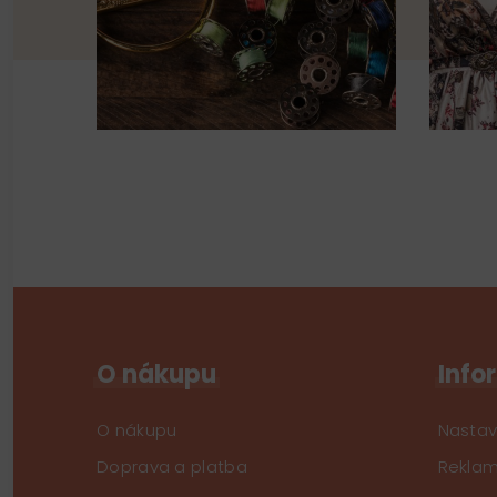
O nákupu
Info
O nákupu
Nastav
Doprava a platba
Reklam