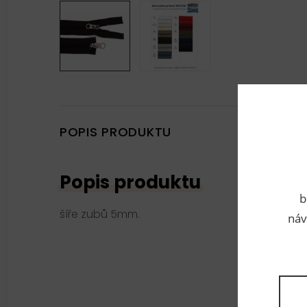
POPIS PRODUKTU
Popis produktu
b
šíře zubů 5mm.
náv