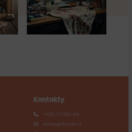
Kontakty
+420 777 900 104
eshop@tkaczik.cz