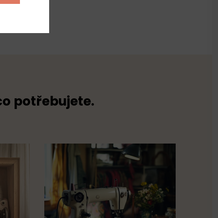
yester
co potřebujete.