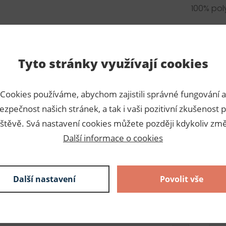
100% pol
Tyto stránky využívají cookies
12,24 Kč s DPH / ks
5 ks
Cookies používáme, abychom zajistili správné fungování a
61,20 Kč s DPH
skladem
ezpečnost našich stránek, a tak i vaši pozitivní zkušenost p
štěvě. Svá nastavení cookies můžete později kdykoliv změ
12,24 Kč s DPH / ks
Další informace o cookies
5 ks
61,20 Kč s DPH
skladem
Další nastavení
Povolit vše
12,24 Kč s DPH / ks
5 ks
61,20 Kč s DPH
skladem