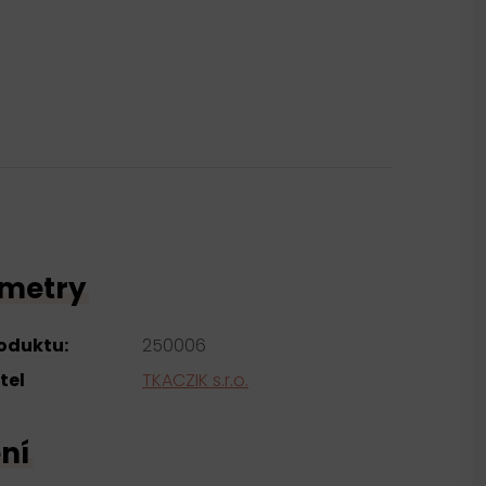
metry
roduktu:
250006
tel
TKACZIK s.r.o.
ní