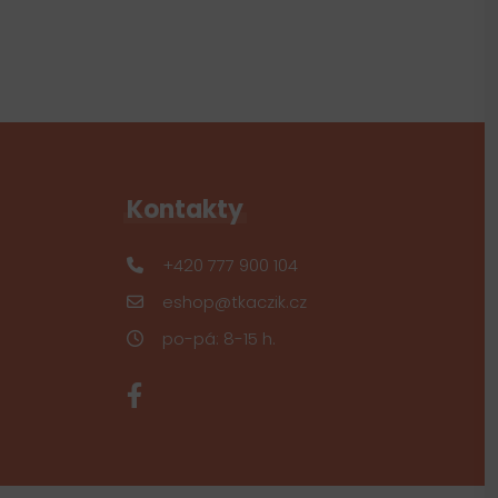
Kontakty
+420 777 900 104
eshop@tkaczik.cz
po-pá: 8-15 h.