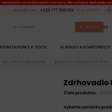
 nacházíte na testovacím serveru. Na veřejný web pokraču
+420 777 900 104
Zavolejte nám
po-pá 8-15 h.
HLEDAT
Kč
ÓDNÍ DOPLŇKY A TEXTIL
KORÁLKY A KOMPONENTY
Zipy, zdrhovadla, uzávěry
jeansová mosazná MS6 6mm
Zdrhovadlo 
Číslo produktu:
25000
Vyberte variantu pro