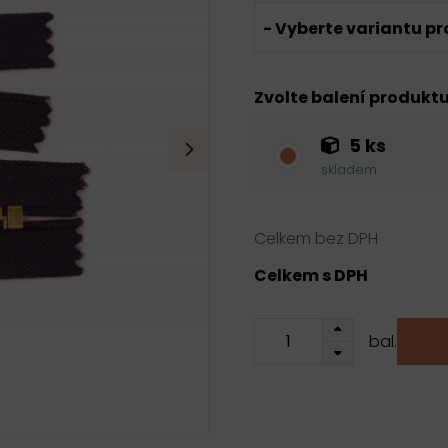
- Vyberte variantu pr
Zvolte balení produkt
5 ks
skladem
Celkem bez DPH
Celkem s DPH
bal.