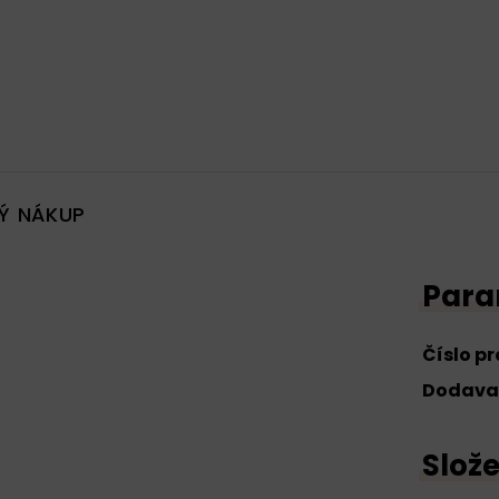
Ý NÁKUP
Para
Číslo p
Dodava
Slože