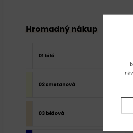
Hromadný nákup
01 bílá
b
náv
02 smetanová
03 béžová