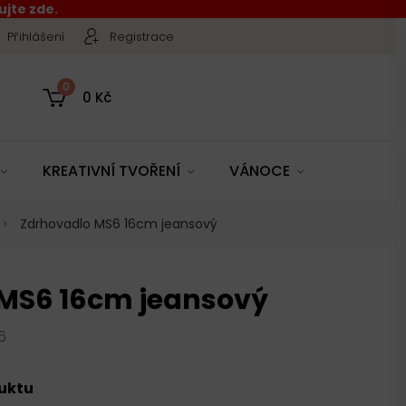
jte zde.
Přihlášení
Registrace
0
0 Kč
KREATIVNÍ TVOŘENÍ
VÁNOCE
Zdrhovadlo MS6 16cm jeansový
MS6 16cm jeansový
6
duktu