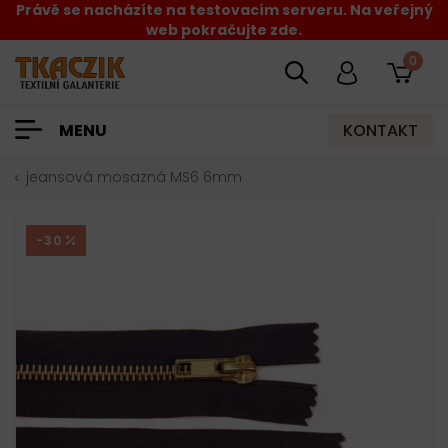
Právě se nacházíte na testovacím serveru. Na veřejný
web pokračujte zde.
0
KONTAKT
MENU
jeansová mosazná MS6 6mm
-30