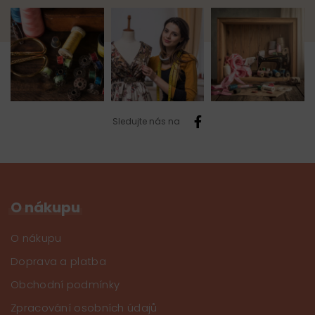
Sledujte nás na
O nákupu
O nákupu
Doprava a platba
Obchodní podmínky
Zpracování osobních údajů