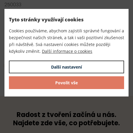
250033
Výrobce
Tyto stránky využívají cookies
Český výrobce
Cookies používáme, abychom zajistili správné fungování a
Dodavatel
bezpečnost našich stránek, a tak i vaši pozitivní zkušenost
při návštěvě. Svá nastavení cookies můžete později
TKACZIK s.r.o.
kdykoliv změnit.
Další informace o cookies
Složení
Další nastavení
100% polyester
Povolit vše
Radost z tvoření začíná u nás.
Najdete zde vše, co potřebujete.