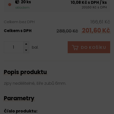
20 ks
10,08 Kč s DPH / ks
201,60 Kč s DPH
skladem
166,61 Kč
Celkem bez DPH
201,60 Kč
288,00 Kč
Celkem s DPH
DO KOŠÍKU
bal.
Popis produktu
zipy nedělitelné, šíře zubů 6mm.
Parametry
Číslo produktu: