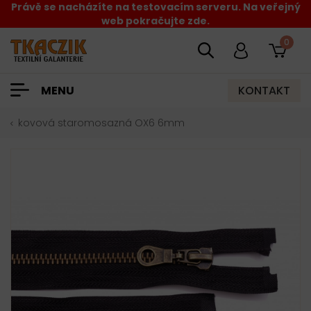
Právě se nacházíte na testovacím serveru. Na veřejný
web pokračujte zde.
0
KONTAKT
MENU
kovová staromosazná OX6 6mm