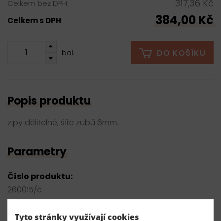
317,36 Kč
Celkem bez DPH
384,00 Kč
Celkem s DPH
DO KOŠÍKU
bal.
Popis produktu
zipy dělitelné, šíře zubů 6mm.
Parametry
Číslo produktu:
260015/č
Dodavatel
Tyto stránky využívají cookies