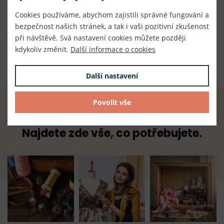
TKACZIK s.r.o.
Cookies používáme, abychom zajistili správné fungování a
bezpečnost našich stránek, a tak i vaši pozitivní zkušenost
Složení
při návštěvě. Svá nastavení cookies můžete později
kdykoliv změnit.
Další informace o cookies
100% polyester
Další nastavení
Povolit vše
Radost z tvoření začíná u nás.
Najdete zde vše, co potřebujete.