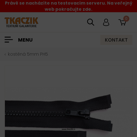
Právě se nacházíte na testovacím serveru. Na veřejný
web pokračujte zde.
0
KONTAKT
MENU
kostěná 5mm PH5