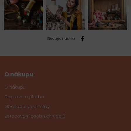
Sledujte nás na
O nákupu
O nákupu
Doprava a platba
Obchodní podmínky
Zpracování osobních údajů