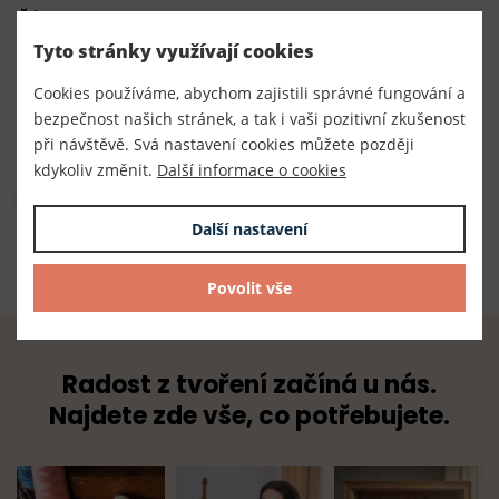
Číslo produktu:
310039
Tyto stránky využívají cookies
Dodavatel
Cookies používáme, abychom zajistili správné fungování a
bezpečnost našich stránek, a tak i vaši pozitivní zkušenost
TKACZIK s.r.o.
při návštěvě. Svá nastavení cookies můžete později
kdykoliv změnit.
Další informace o cookies
Složení
Další nastavení
100% polyester
Povolit vše
Radost z tvoření začíná u nás.
Najdete zde vše, co potřebujete.