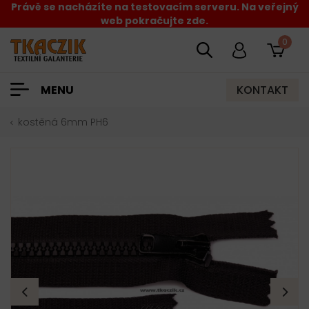
Právě se nacházíte na testovacím serveru. Na veřejný
web pokračujte zde.
0
KONTAKT
MENU
kostěná 6mm PH6