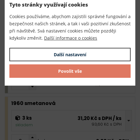
3 ks
31,20 Kč s DPH / ks
Tyto stránky využívají cookies
93,60 Kč s DPH
skladem
Cookies používáme, abychom zajistili správné fungování a
bezpečnost našich stránek, a tak i vaši pozitivní zkušenost
0,00 Kč s DPH
bal.
při návštěvě. Svá nastavení cookies můžete později
kdykoliv změnit.
Další informace o cookies
1956 světle šedá
Další nastavení
3 ks
31,20 Kč s DPH / ks
93,60 Kč s DPH
skladem
Povolit vše
0,00 Kč s DPH
bal.
1960 smetanová
3 ks
31,20 Kč s DPH / ks
93,60 Kč s DPH
skladem