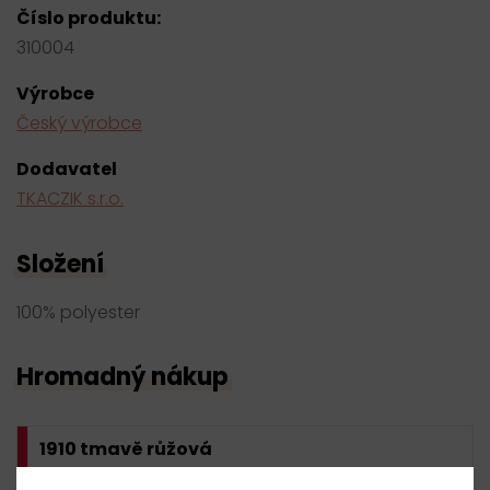
Číslo produktu:
310004
Výrobce
Český výrobce
Dodavatel
TKACZIK s.r.o.
Složení
100% polyester
Hromadný nákup
1910 tmavě růžová