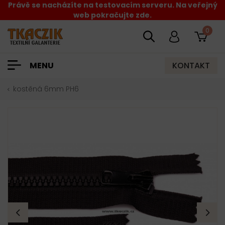
Právě se nacházíte na testovacím serveru. Na veřejný
web pokračujte zde.
0
KONTAKT
MENU
kostěná 6mm PH6