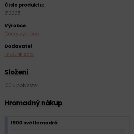
Číslo produktu:
310005
Výrobce
Český výrobce
Dodavatel
TKACZIK s.r.o.
Složení
100% polyester
Hromadný nákup
1900 světle modrá