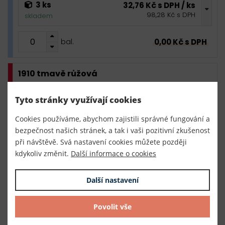
3 ks
32,76 Kč s DPH / ks
98,28 Kč s DPH
skladem
0,00 Kč s DPH
bal.
1910 tmavě růžová
3 ks
32,76 Kč s DPH / ks
Tyto stránky využívají cookies
98,28 Kč s DPH
skladem
Cookies používáme, abychom zajistili správné fungování a
bezpečnost našich stránek, a tak i vaši pozitivní zkušenost
0,00 Kč s DPH
bal.
při návštěvě. Svá nastavení cookies můžete později
kdykoliv změnit.
Další informace o cookies
1938 světle růžová
Další nastavení
3 ks
32,76 Kč s DPH / ks
98,28 Kč s DPH
skladem
Povolit vše