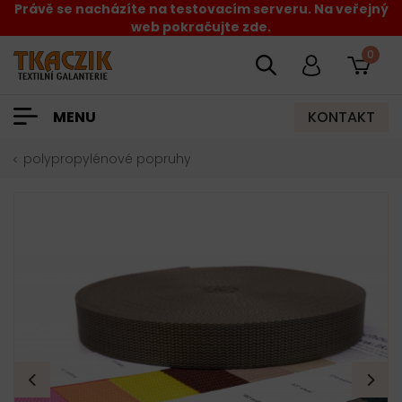
Právě se nacházíte na testovacím serveru. Na veřejný
web pokračujte zde.
0
KONTAKT
MENU
polypropylénové popruhy