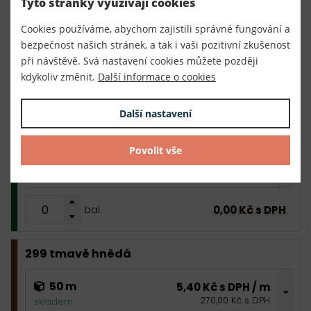
Tyto stránky využívají cookies
Cookies používáme, abychom zajistili správné fungování a
50 m
5,40 Kč s DPH / m
bezpečnost našich stránek, a tak i vaši pozitivní zkušenost
270,00 Kč s DPH
skladem
při návštěvě. Svá nastavení cookies můžete později
kdykoliv změnit.
Další informace o cookies
0,00 Kč s DPH
bal.
Další nastavení
270 tmavě zelená
Povolit vše
50 m
5,40 Kč s DPH / m
270,00 Kč s DPH
skladem
0,00 Kč s DPH
bal.
299 tmavě hnědá
50 m
5,40 Kč s DPH / m
270,00 Kč s DPH
skladem