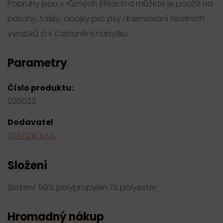
Popruhy jsou v různých šířkách a můžete je použít na
batohy, tašky, obojky pro psy i k lemování textilních
výrobků či k čalounění nábytku
Parametry
Číslo produktu:
020023
Dodavatel
TKACZIK s.r.o.
Složení
Složení: 99% polypropylen 1% polyester
Hromadný nákup