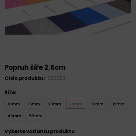
Popruh šíře 2,5cm
Číslo produktu:
020023
Šíře:
10mm
15mm
20mm
25mm
30mm
35mm
40mm
50mm
Vyberte variantu produktu