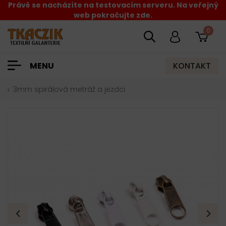
Právě se nacházíte na testovacím serveru. Na veřejný
web pokračujte zde.
0
KONTAKT
MENU
3mm spirálová metráž a jezdci