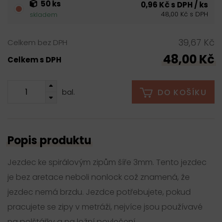
50 ks
0,96 Kč s DPH / ks
48,00 Kč s DPH
skladem
39,67 Kč
Celkem bez DPH
48,00 Kč
Celkem s DPH
DO KOŠÍKU
bal.
Popis produktu
Jezdec ke spirálovým zipům šíře 3mm. Tento jezdec
je bez aretace neboli nonlock což znamená, že
jezdec nemá brzdu. Jezdce potřebujete, pokud
pracujete se zipy v metráži, nejvíce jsou používavé
na polštářky a na ložní povlečení.