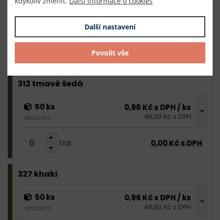
kdykoliv změnit.
Další informace o cookies
50 ks
0,96 Kč s DPH / ks
48,00 Kč s DPH
Další nastavení
skladem
0,00 Kč s DPH
bal.
Povolit vše
312 tmavě šedá
50 ks
0,96 Kč s DPH / ks
48,00 Kč s DPH
skladem
0,00 Kč s DPH
bal.
327 khaki
50 ks
0,96 Kč s DPH / ks
48,00 Kč s DPH
skladem