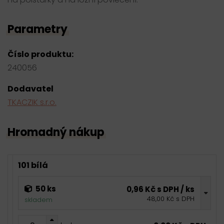
Parametry
Číslo produktu:
240056
Dodavatel
TKACZIK s.r.o.
Hromadný nákup
101 bílá
50 ks
0,96 Kč s DPH / ks
48,00 Kč s DPH
skladem