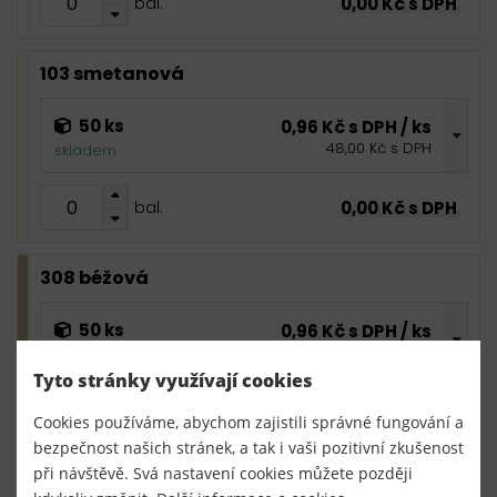
0,00 Kč s DPH
bal.
103 smetanová
50 ks
0,96 Kč s DPH / ks
48,00 Kč s DPH
skladem
0,00 Kč s DPH
bal.
308 béžová
50 ks
0,96 Kč s DPH / ks
48,00 Kč s DPH
skladem
Tyto stránky využívají cookies
0,00 Kč s DPH
bal.
Cookies používáme, abychom zajistili správné fungování a
bezpečnost našich stránek, a tak i vaši pozitivní zkušenost
při návštěvě. Svá nastavení cookies můžete později
310 světle šedá