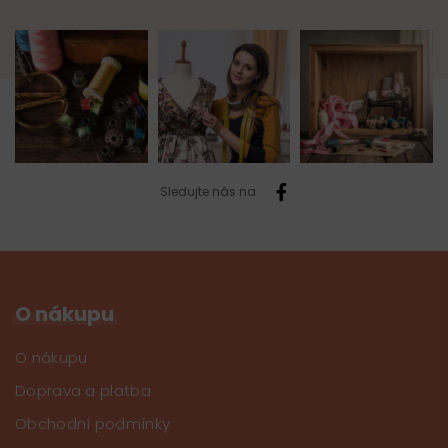
Sledujte nás na
O nákupu
O nákupu
Doprava a platba
Obchodní podmínky