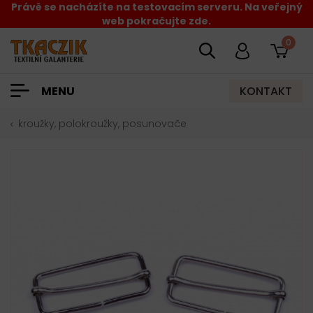
Právě se nacházíte na testovacím serveru. Na veřejný
web pokračujte zde.
0
KONTAKT
MENU
kroužky, polokroužky, posunovače