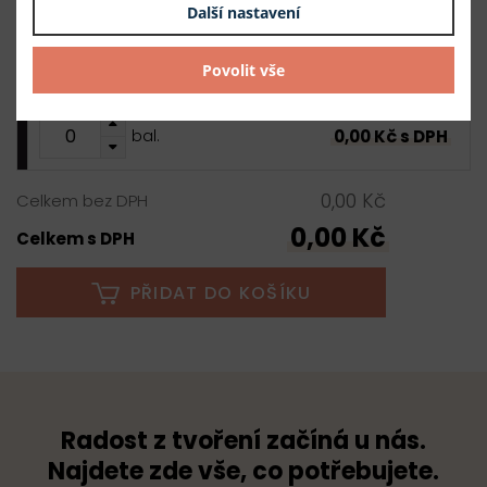
černý nikl
Další nastavení
20 ks
4,20 Kč s DPH / ks
Povolit vše
84,00 Kč s DPH
skladem
0,00 Kč s DPH
bal.
0,00 Kč
Celkem bez DPH
0,00 Kč
Celkem s DPH
PŘIDAT DO KOŠÍKU
Radost z tvoření začíná u nás.
Najdete zde vše, co potřebujete.