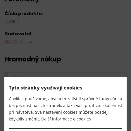
Číslo produktu:
070137
Dodavatel
TKACZIK s.r.o.
Hromadný nákup
nikl
Tyto stránky využívají cookies
20 ks
4,20 Kč s DPH / ks
84,00 Kč s DPH
skladem
Cookies používáme, abychom zajistili správné fungování a
bezpečnost našich stránek, a tak i vaši pozitivní zkušenost
při návštěvě. Svá nastavení cookies můžete později
0,00 Kč s DPH
bal.
kdykoliv změnit.
Další informace o cookies