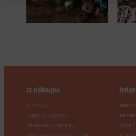
O nákupu
Info
O nákupu
Nastav
Doprava a platba
Reklam
Obchodní podmínky
Výdejn
Zpracování osobních údajů
Kontak