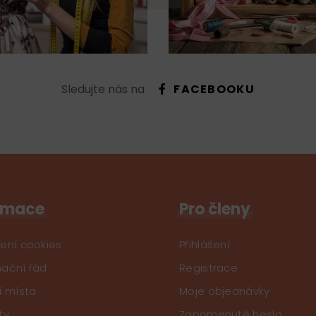
Sledujte nás na
FACEBOOKU
rmace
Pro členy
ení cookies
Přihlášení
ační řád
Registrace
í místa
Moje objednávky
ty
Zapomenuté heslo