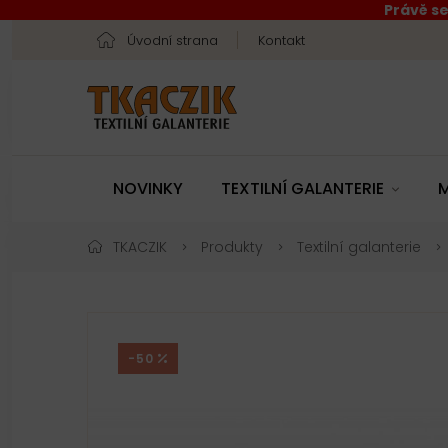
Právě se
Úvodní strana
Kontakt
NOVINKY
TEXTILNÍ GALANTERIE
M
TKACZIK
Produkty
Textilní galanterie
-50