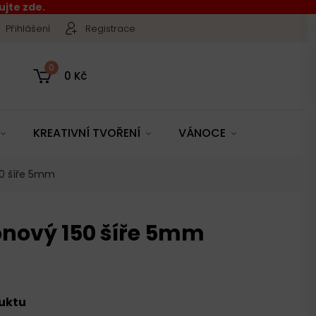
jte zde.
Přihlášení
Registrace
0
0 Kč
KREATIVNÍ TVOŘENÍ
VÁNOCE
50 šíře 5mm
nový 150 šíře 5mm
duktu