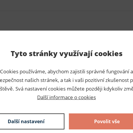
Para
Tyto stránky využívají cookies
vů nebo také na ozdobení.
Číslo p
25m.
Výrobc
Cookies používáme, abychom zajistili správné fungování a
Dodava
ezpečnost našich stránek, a tak i vaši pozitivní zkušenost p
štěvě. Svá nastavení cookies můžete později kdykoliv změ
Slože
Další informace o cookies
55% visk
Další nastavení
Povolit vše
45% bav