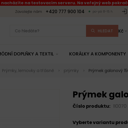
 nacházíte na testovacím serveru. Na veřejný web pokraču
+420 777 900 104
Zavolejte nám
po-pá 8-15 h.
HLEDAT
Kč
ÓDNÍ DOPLŇKY A TEXTIL
KORÁLKY A KOMPONENTY
Prýmky, lemovky a třásně
prýmky
Prýmek galonový 1
Prýmek galo
Číslo produktu:
110070
Vyberte variantu pro