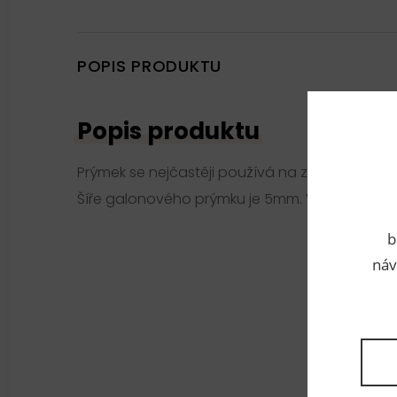
POPIS PRODUKTU
Popis produktu
Prýmek se nejčastěji používá na zdobení odě
Šíře galonového prýmku je 5mm. V návinu po 
b
náv