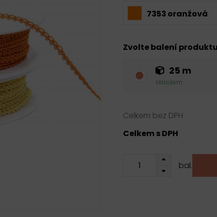
7353 oranžová
Zvolte balení produkt
25 m
skladem
Celkem bez DPH
Celkem s DPH
bal.