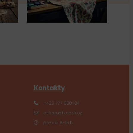
Kontakty
+420 777 900 104
eshop@tkaczik.cz
po-pá: 8-15 h.