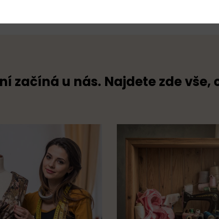
ní začíná u nás. Najdete zde vše, 