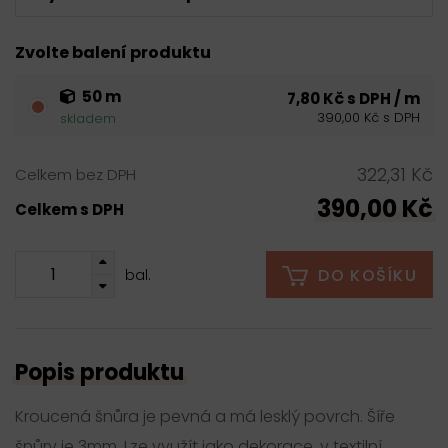
Zvolte balení produktu
50 m
7,80 Kč s DPH / m
390,00 Kč s DPH
skladem
322,31 Kč
Celkem bez DPH
390,00 Kč
Celkem s DPH
DO KOŠÍKU
bal.
Popis produktu
Kroucená šnůra je pevná a má lesklý povrch. Šíře
šnůry je 3mm. Lze využít jako dekorace, v textilní