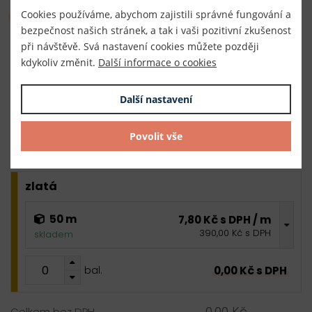
Hromadný nákup
Cookies používáme, abychom zajistili správné fungování a
bezpečnost našich stránek, a tak i vaši pozitivní zkušenost
při návštěvě. Svá nastavení cookies můžete později
stříbrná
kdykoliv změnit.
Další informace o cookies
50 m
7,80 Kč s DPH / m
Další nastavení
390,00 Kč s DPH
skladem
Povolit vše
0,00 Kč s DPH
bal.
zlatá
50 m
7,80 Kč s DPH / m
390,00 Kč s DPH
skladem
0,00 Kč s DPH
bal.
0,00 Kč
Celkem bez DPH