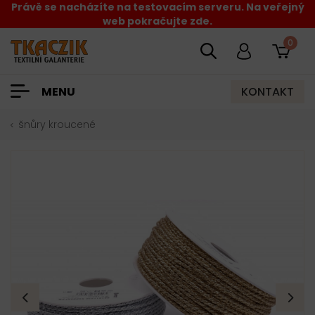
Právě se nacházíte na testovacím serveru. Na veřejný
web pokračujte zde.
0
KONTAKT
MENU
šnůry kroucené