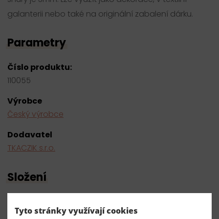
galanterii nebo také na originální zabalení dárku.
Parametry
Číslo produktu:
110055
Výrobce
Český výrobce
Dodavatel
TKACZIK s.r.o.
Složení
65% bavlna 35% kovové vlákno
Tyto stránky využívají cookies