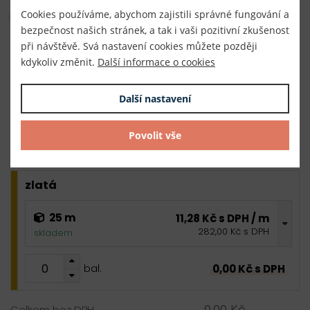
Hromadný nákup
Cookies používáme, abychom zajistili správné fungování a
bezpečnost našich stránek, a tak i vaši pozitivní zkušenost
při návštěvě. Svá nastavení cookies můžete později
stříbrná
kdykoliv změnit.
Další informace o cookies
25 m
11,28 Kč s DPH / m
Další nastavení
282,00 Kč s DPH
skladem
Povolit vše
0,00 Kč s DPH
bal.
zlatá
25 m
11,28 Kč s DPH / m
282,00 Kč s DPH
skladem
0,00 Kč s DPH
bal.
0,00 Kč
Celkem bez DPH