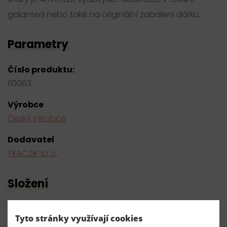
galanterii nebo také na originální zabalení dárku.
Parametry
Číslo produktu:
110063
Výrobce
Český výrobce
Dodavatel
TKACZIK s.r.o.
Složení
84% Bavlna 16% Kovové vlákno
Tyto stránky využívají cookies