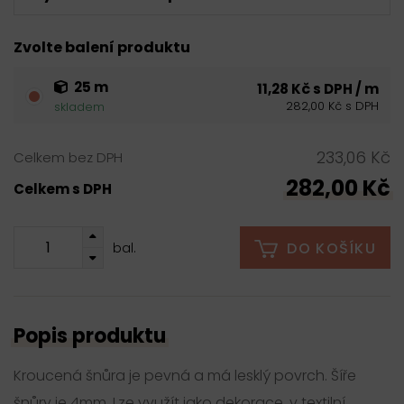
Zvolte balení produktu
25 m
11,28 Kč s DPH / m
282,00 Kč s DPH
skladem
233,06 Kč
Celkem bez DPH
282,00 Kč
Celkem s DPH
DO KOŠÍKU
bal.
Popis produktu
Kroucená šnůra je pevná a má lesklý povrch. Šíře
šnůry je 4mm. Lze využít jako dekorace, v textilní