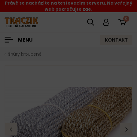
Právě se nacházíte na testovacím serveru. Na veřejný
web pokračujte zde.
0
KONTAKT
MENU
šnůry kroucené